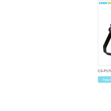
CS-P170
Inqui