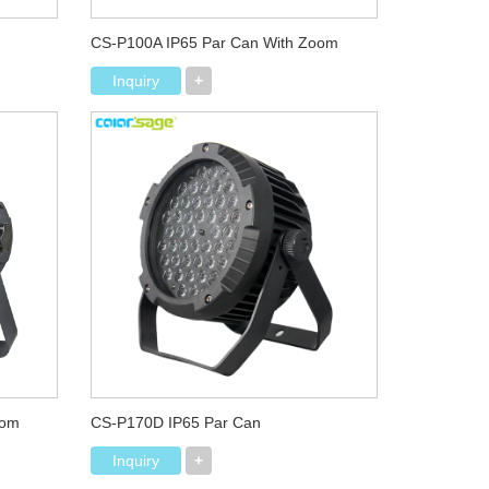
CS-P100A IP65 Par Can With Zoom
Inquiry
+
oom
CS-P170D IP65 Par Can
Inquiry
+