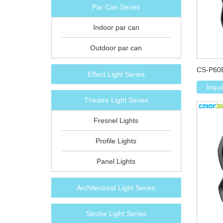
Par Can Series
Indoor par can
Outdoor par can
CS-P60B
Effect Light Series
Inqui
Theatre Light Series
Fresnel Lights
Profile Lights
Panel Lights
Architectural Light Series
Strobe Light Series