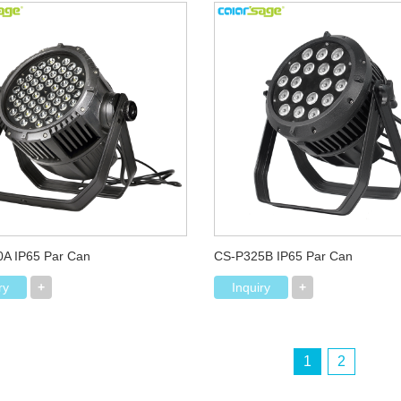
A IP65 Par Can
CS-P325B IP65 Par Can
ry
+
Inquiry
+
1
2