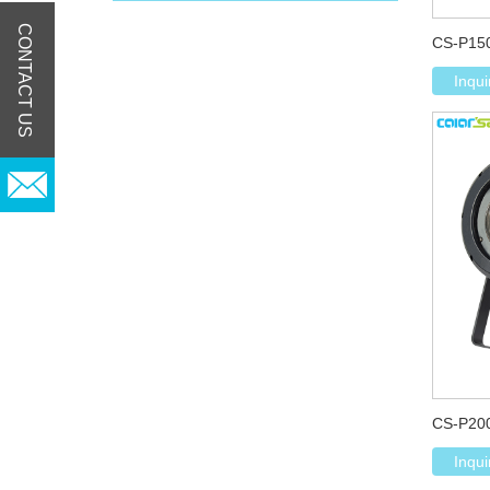
CONTACT US
CS-P150
Inqui
CS-P200
Inqui